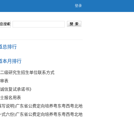
息搜索
道总排行
道本月排行
二级研究生招生单位联系方式
审表
诚信复试承诺书》
士报名用表
填写说明)广东省公费定向培养粤东粤西粤北地
一式六份)广东省公费定向培养粤东粤西粤北地