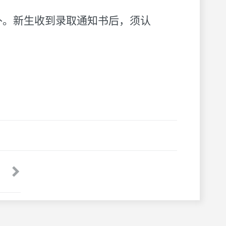
补。新生收到录取通知书后，须认
关于调整全国硕士研究生招生考试初试
最后一页
考试科目的通知（一）